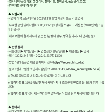
- 엔지니어 (공정기술, 생산기획, 설비기술, 설비검사, 품질관리, 안전)
- 연구개발 (친환경 에너지)
▲
지원자격
- 4
년제 대학 또는 대학원
2023
년
2
월 졸업 예정자 또는 기 졸업자
-
유효한 공인 영어시험
(TOEIC,
OPIc
등
)
성적을 보유하고 계신 분
(2020
년
9
월
1
일
이후 응시
)
-
해외 여행에 결격 사유가 없는 분
(
남성의 경우
,
병역을 마치거나 면제된 분
)
▲ 전형 절차
- 서류전형 ▶ AI역량검사
▶ 면접전형(실무/임원)
▶ 채용검진
▶ 입사
-
접수
: 2022. 9. 5(
월
) ~ 2022. 9. 23(
금
) 13:00
-
방법
:
현대중공업 채용 홈페이지 접수
(
https://recruit.hhi.co.kr
)
- 문의 : 현대오일뱅크 인사지원팀(02-2004-3543,
oilbank_recruit@hhi.co.kr
)
∗
현대중공업그룹 내 타회사와 중복지원이 가능합니다
∗
합격자 발표
: SMS
통보 및 채용 홈페이지 내 조회
(
전화번호를 올바르게 입력 바랍
니다
)
∗
합격자 발표 후 실시되는 건강검진 결과 이상이 없을 경우 채용이 확정 됩니다
▲
문의처
-
현대오일뱅크 인사지원팀
(02-2004-3543,
oilbank_recruit@hhi.co.kr
)