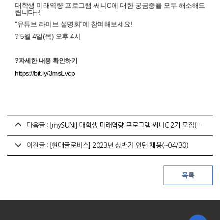
대학생 미래역량 프로그램 써니
C
에 대한 궁금증을 모두 해소해드
립니다
~!
"
유튜브 라이브 설명회
"
에 참여해보세요
!
?
5
월
4
일
(
목
)
오후
4
시
?
자세한 내용 확인하기
https://bit.ly/3msLvcp
다음글 :
[mySUNI] 대학생 미래역량 프로그램 써니C 2기 모집(~5/10)
이전글 :
[현대글로비스] 2023년 상반기 인턴 채용(~04/30)