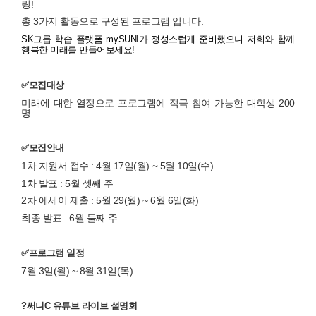
링
!
총
3
가지 활동으로 구성된 프로그램 입니다
.
SK
그룹 학습 플랫폼
mySUNI
가 정성스럽게 준비했으니 저희와 함께
행복한 미래를 만들어보세요
!
✅
모집
대상
미래에 대한 열정으로 프로그램에 적극 참여 가능한 대학생
200
명
✅
모집안내
1
차 지원서 접수
: 4
월
17
일
(
월
) ~ 5
월
10
일
(
수
)
1
차 발표
: 5
월 셋째 주
2
차 에세이 제출
: 5
월
29(
월
) ~ 6
월
6
일
(
화
)
최종 발표
: 6
월 둘째 주
✅
프로그램 일정
7
월
3
일
(
월
) ~ 8
월
31
일
(
목
)
?
써니
C
유튜브 라이브 설명회