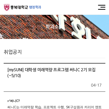
행정학과
학과소식
취업공지
[mySUNI] 대학생 미래역량 프로그램 써니C 2기 모집
(~5/10)
04-17
✅
써니
C?
써니
C
는 미래역량 학습
,
프로젝트 수행
, SK
구성원과 커리어 멘토