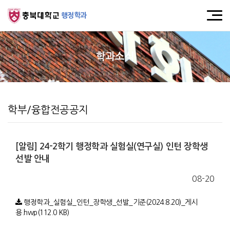
행정학과
학과소식
학부/융합전공공지
[알림] 24-2학기 행정학과 실험실(연구실) 인턴 장학생
선발 안내
08-20
행정학과_실험실_인턴_장학생_선발_기준(2024.8.20)_게시
용.hwp(112.0 KB)