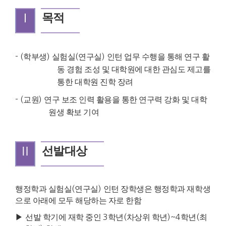
Ⅰ
목적
- (
학부생
)
실험실
(
연구실
)
인턴 업무 수행을 통해 연구 활
동 경험 조성 및 대학원에 대한 관심도 제고를
통한 대학원 진학 장려
- (
교원
)
연구 보조 인력 활용을 통한 연구력 강화 및 대학
원생 확보 기여
Ⅱ
선발대상
행정학과 실험실
(
연구실
)
인턴 장학생은 행정학과 재학생
으로 아래에 모두 해당하는 자로 한함
▶
선발 학기에 재학 중인
3
학년
(
차상위 학년
)~4
학년
(
최