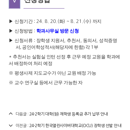
Ⅴ
▶
신청기간
: 24. 8. 20.(
화
) ~ 8. 21.(
수
)
까지
▶
신청방법
:
학과사무실 방문 신청
▶
신청서류
:
장학생 지원서
,
추천서
,
동의서
,
성적증명
서, 공인어학성적서(해당자에 한함) 각
1
부
*
추천서는 실험실 인턴 선정 후 근무 예정 교원을 학과에
서 배정하여 처리 예정
※
평생사제 지도교수가 아닌 교원 배정 가능
※
교수 연구실 등에서 근무 가능한 자
다음글 :
24-2학기 대학(원) 재학생 등록금 추가 납부 안내
이전글 :
24-2학기 한국열린사이버대학교(OCU) 장학생 선발 안내