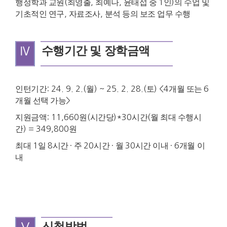
행정학과 교원
(
최영출
,
최예나
,
윤태섭 중
1
인
)
의 수업 및
기초적인 연구
,
자료조사
,
분석 등의 보조 업무 수행
Ⅳ
수행기간 및 장학금액
인턴기간
: 24. 9. 2.(
월
) ~ 25. 2. 28.(
토
) <4
개월 또는
6
개월 선택 가능
>
지원금액
: 11,660
원
(
시간당
)*30
시간
(
월 최대 수행시
간
) = 349,800
원
최대
1
일
8
시간
·
주
20
시간
·
월
30
시간 이내
· 6
개월 이
내
신청방법