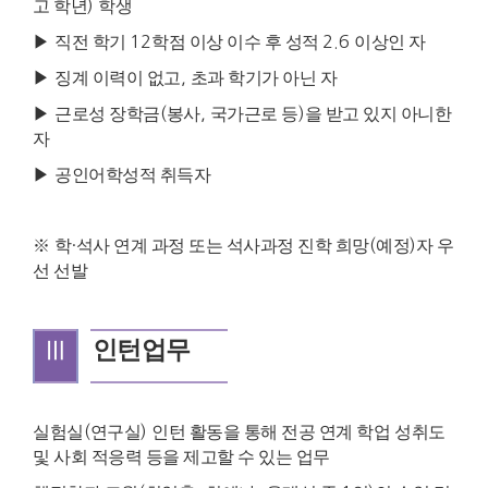
고 학년
)
학생
▶
직전 학기
12
학점 이상 이수 후 성적
2.6
이상인 자
▶
징계 이력이 없고
,
초과 학기가 아닌 자
▶
근로성 장학금
(
봉사
,
국가근로 등
)
을 받고 있지 아니한
자
▶
공인어학성적 취득자
※
학
·
석사 연계 과정 또는 석사과정 진학 희망
(
예정
)
자 우
선 선발
Ⅲ
인턴업무
실험실
(
연구실
)
인턴 활동을 통해 전공 연계 학업 성취도
및 사회 적응력 등을 제고할 수 있는 업무