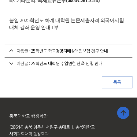
라
.
기타문의
:
국제교류본부
(
☎
043-261-3214)
붙임
2025
학년도 하계 대학원 논문제출자격 외국어시험
대체 강좌 운영 안내
1
부
다음글 :
25학년도 학교경영자배상책임보험 청구 안내
이전글 :
25학년도 대학원 수업연한 단축 신청 안내
충북대학교 행정학과
(28644) 충북 청주시 서원구 충대로 1, 충북대학교
사회과학대학 행정학과