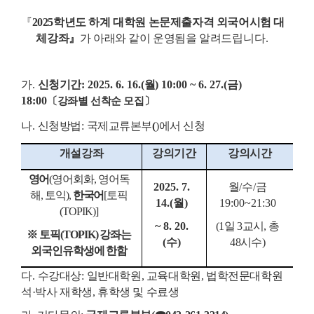
『
2025
학년도 하계 대학원 논문제출자격 외국어시험 대
체강좌
』
가 아래와 같이
운영됨을
알려드립니다.
가
.
신청기간
: 2025. 6. 16.(
월
) 10:00 ~ 6. 27.(
금
)
18:00
〔
강좌별 선착순 모집
〕
나
.
신청방법
:
국제교류본부
(
)
에서 신청
개설강좌
강의기간
강의시간
영어
(
영어회화
,
영어독
2025. 7.
월
/
수
/
금
해
,
토익
),
한국어
[
토픽
14.(
월
)
19:00~21:30
(TOPIK)]
~ 8. 20.
(1
일
3
교시
,
총
※
토픽
(TOPIK)
강좌는
(
수
)
48
시수
)
외국인유학생에 한함
다
.
수강대상
:
일반대학원
,
교육대학원
,
법학전문대학원
석
·
박사 재학생
,
휴학생 및 수료생