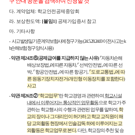
구 안내 공문을 검색하여 신청할 것
다
.
계약업체
:
학교안전공제중앙회
라
.
보상한도액
:
[
붙임
1]
공제가입증서 참고
마
.
기타사항
-
사고 발생일 기준 계약 보험사에 청구 가능
(
24 . 5. 28. 24 :00
이전 사고는
k
b
손해보험 청구 양식 사용
)
-
약관 제
24
조
⑥
(
공제급여를 지급하지 않는 사유
)
⌜
자동차손해
배상 보장법
⌟
에 따른 자동차
,
⌜
선박안전법
⌟
에 따른 선
박
,
⌜
항공안전법
⌟
에 따른 항공기
,
⌜
도로교통법
⌟
에 따
른 원동기장치자전거
(
개인형 이동장치를 포함한다
)
사고
-
약관 제
26
조
②
“
학교업무
”
란 학교경영과 관련하여
학교시설
내에서 이루어지는 통상적인 업무활동
으로 학교가 주
관하는 학교행사의 수행과 관련된 업무를 말하며
,
학
교의 장이나 그 대리인이 허가하고 학교 교직원이 해
당 교외활동 현장에서 인솔감독 하에 이루어지는 교
외활동은 학교업무로 본다
.
다만
,
학교장의 추천 및 승