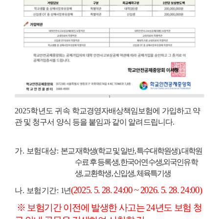
2025
학년도 귀속
학교경영자배상책임보험에 가입하고 약
관 및 청구서 양식 등을 붙임과 같이 알려드립니다.
가
.
보험대상
:
본교 재학생
(
학교 및 일반
,
특수대학원생
),
대학원
수료 후 등록생
,
한국어연수생
,
외국인유학
생
,
교환학생
,
신입생
,
체육특기생
(2025. 5. 28. 24:00 ~ 2026. 5. 28. 24:00)
나
.
보험기간
:
1
년
※ 보험기간 이전에 발생한 사고는 24년도 보험 청