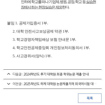
인하에 학교를 떠나 기업체
,
병원
,
공장
,
학교 등
실습현
장에서 하는 현장실습은 제외
한다
.
붙임
1.
공제가입증서
1
부
.
2.
대학 안전사고보상공제 약관
1
부
.
3.
학교경영자책임배상 보험 안내문
1
부
.
4.
학교안전공제중앙회 개인정보처리동의서
1
부
.
5.
사고경위서
(
양식
) 1
부
.
다음글 :
2024학년도 후기 대학원 최종 학위논문 제출 안내
이전글 :
2025학년도 하계 대학원 논문제출자격 외국어시험 대체강좌』 이수 안내