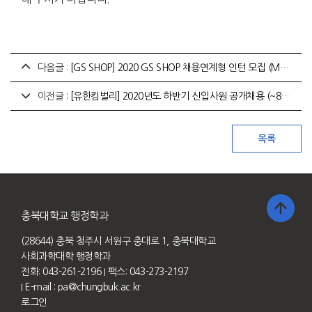
다음글 :
[GS SHOP] 2020 GS SHOP 채용연계형 인턴 모집 (MD직무 신입 수시채용) (~11.02/월)
이전글 :
[유한킴벌리] 2020년도 하반기 신입사원 공개채용 (~8/31 18시)
충북대학교 행정학과
(28644) 충북 청주시 서원구 충대로 1, 충북대학교
사회과학대학 행정학과
전화: 043-261-2196
I 팩스: 043-273-2197
I E-mail :
pa@chungbuk.ac.kr
로그인