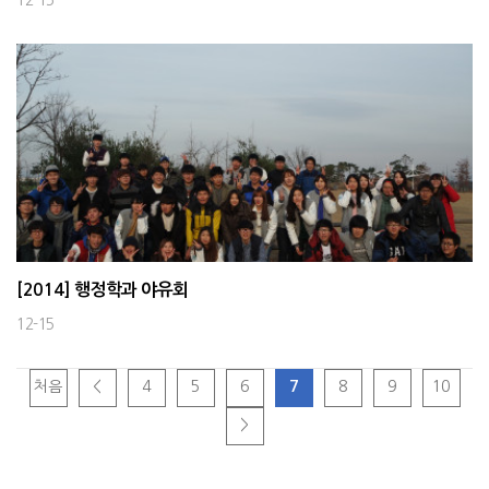
12-15
[2014] 행정학과 야유회
12-15
처음
<
4
5
6
7
8
9
10
>