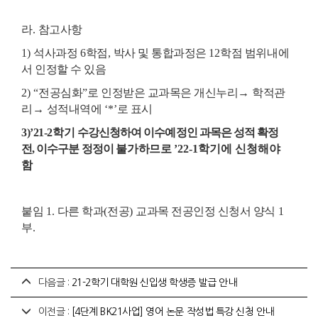
라
.
참고사항
1)
석사과정
6
학점
,
박사 및 통합과정은
12
학점 범위내에
서 인정할 수 있음
2) “
전공심화
”
로 인정받은 교과목은 개신누리
→
학적관
리
→
성적내역에
‘*’
로 표시
3)
’21-2
학기
수강신청하여 이수예정인 과목은 성적 확정
전
,
이수구분 정정이
불가하므로
’22-1학기에 신청해야
함
붙임
1.
다른 학과
(
전공
)
교과목 전공인정 신청서 양식
1
부
.
다음글 :
21-2학기 대학원 신입생 학생증 발급 안내
이전글 :
[4단계 BK21사업] 영어 논문 작성법 특강 신청 안내