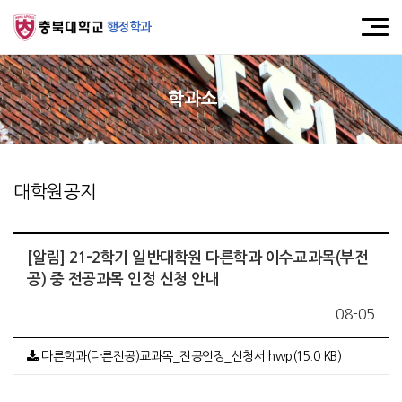
행정학과
학과소식
대학원공지
[알림] 21-2학기 일반대학원 다른학과 이수교과목(부전
공) 중 전공과목 인정 신청 안내
08-05
다른학과(다른전공)교과목_전공인정_신청서.hwp(15.0 KB)