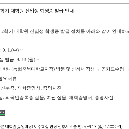
1-2학기 대학원 신입생 학생증 발급 안내
도
2
학기 대학원 신입생 학생증 발급 절차를 아래와 같이 안내하
간
: 9. 1.(
수
) ~
생 발급
: 9. 13.(
월
) ~
법
:
학내
(
농협충북대학교지점
)
방문 및 신청서 작성
→
공카드수령
 필요서류
:
신분증
,
재학증명서
,
증명사진
생
:
외국인증록증 실물
,
여권 실물
,
재학증명서
,
증명사진
른 대학원(동일과정) 이수학점 인정 신청서 제출 안내(~9.13.(월) 12:00까지)