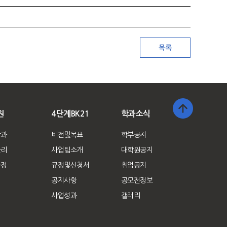
원
4단계BK21
학과소식
학과
비전및목표
학부공지
관리
사업팀소개
대학원공지
규정
규정및신청서
취업공지
공지사항
공모전정보
사업성과
갤러리