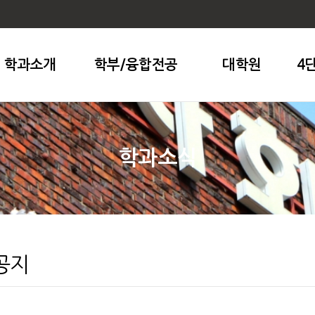
학과소개
학부/융합전공
대학원
4
학과소식
공지