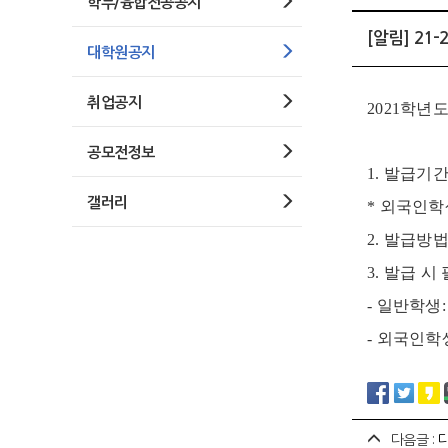
학부/융합전공공지
[알림] 2
대학원공지
취업공지
2021
학년
공모전정보
1.
발급기
갤러리
* 외국인학
2.
발급방
3.
발급 시
-
일반학생
-
외국인학
다음글 :
다