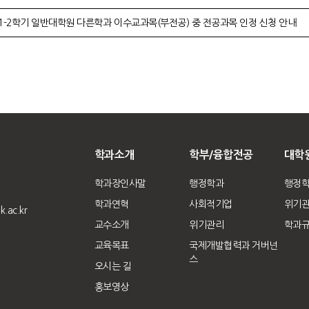
1-2학기 일반대학원 다른학과 이수교과목(부전공) 중 전공과목 인정 신청 안내
학과소개
학부/융합전공
대학
학과장인사말
행정학과
행정
학과연혁
사회적기업
위기
.ac.kr
교수소개
위기관리
학과
교육목표
국제개발협력과 거버넌
스
오시는 길
홍보영상