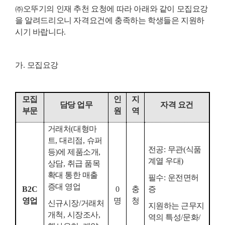
㈜
오뚜기의 인재 추천 요청에 따라 아래와 같이 모집요강
을 알려드리오니 자격요건에 충족하는 학생들은 지원하
시기 바랍니다.
가
.
모집요강
모집
인
지
담당 업무
자격 요건
부문
원
역
거래처
(
대형마
트
,
대리점
,
슈퍼
전공
:
무관
(
식품
등
)
에 제품소개
,
계열 우대
)
상담
,
취급 품목
확대 통한 매출
필수
:
운전면허
증대 영업
B2C
0
충
증
영업
명
청
신규시장
/
거래처
지원하는 근무지
개척
,
시장조사
,
역의 특성
/
문화
/