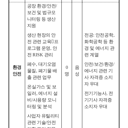
공장 환경
/
안전
/
보건 및 법규모
니터링 등 생산
지원
생산 현장의 안
전공
:
안전공학
,
전 관련 교육

프
화학공학 등 환
로그램 운영
,
안
경 및 에너지 관
전
RISK
관리
련 계열
폐수
,
대기오염
안전
/
보건
/
환경
/
환경
0
음
물질
,
폐기물 배
에너지 관련 기
안전
명
성
출 관련 업무
사 자격증 소지
자 우대
온실가스 및 보
일러
,
에너지 설
전기기능사
,
전
비
/
사용량 모니
기기사 자격증
터링 및 분석
소지자 우대
사업자 유틸리티
관련 기술
/
안전