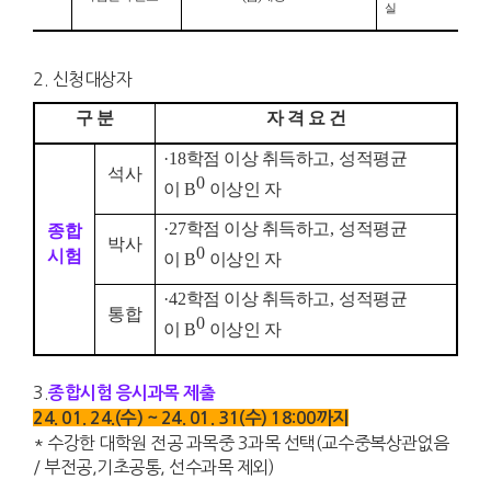
실
2. 신청대상자
구 분
자 격 요 건
·18
학점 이상 취득하고
,
성적평균
석사
0
이
B
이상인 자
·27
학점 이상 취득하고
,
성적평균
종합
박사
0
시험
이
B
이상인 자
·42
학점 이상 취득하고
,
성적평균
통합
0
이
B
이상인 자
3.
종합시험 응시과목 제출
24. 01. 24.(수) ~ 24. 01. 31(수) 18:00까지
* 수강한 대학원 전공 과목중 3과목 선택(교수중복상관없음
/ 부전공,기초공통, 선수과목 제외)