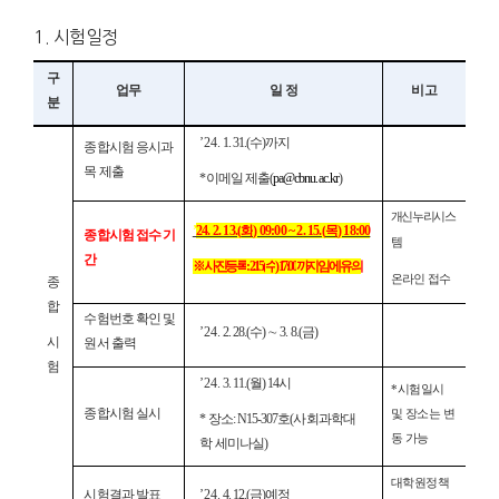
1. 시험일정
구
업무
일 정
비고
분
’24
. 1. 31.(
수
)
까지
종합시험 응시과
목 제출
*
이메일 제출
(
pa@cbnu.ac.kr
)
개신누리시스
’
24. 2. 13.(
화
) 09:00 ~ 2. 15.(
목
) 18:00
종합시험 접수 기
템
간
※
사진등록
: 2. 15.(
수
) 17:00
까지 임에 유의
온라인 접수
종
합
수험번호 확인 및
’24
. 2. 28.(
수
)
∼
3. 8.(
금
)
시
원서 출력
험
’24
. 3. 11.(
월
) 14
시
*
시험일시
종합시험 실시
및 장소는 변
*
장소
: N15-307
호
(사회과학대
동 가능
학
세미나실
)
대학원정책
시험결과 발표
’24
. 4. 12.(
금
)
예정