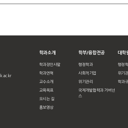
학과소개
학부/융합전공
대학
학과장인사말
행정학과
행정
학과연혁
사회적기업
위기
.ac.kr
교수소개
위기관리
학과
교육목표
국제개발협력과 거버넌
스
오시는 길
홍보영상