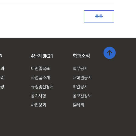
원
4단계BK21
학과소식
학과
비전및목표
학부공지
관리
사업팀소개
대학원공지
규정
규정및신청서
취업공지
공지사항
공모전정보
사업성과
갤러리