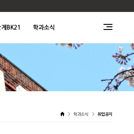
단계BK21
학과소식
학과소식
취업공지