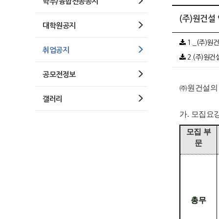
학부/융합전공공지
(주)원건설
대학원공지
1._(주)원건
취업공지
2.(주)원건설
공모전정보
㈜
원건설의 
갤러리
가
.
모집요
모집 부
문
총무