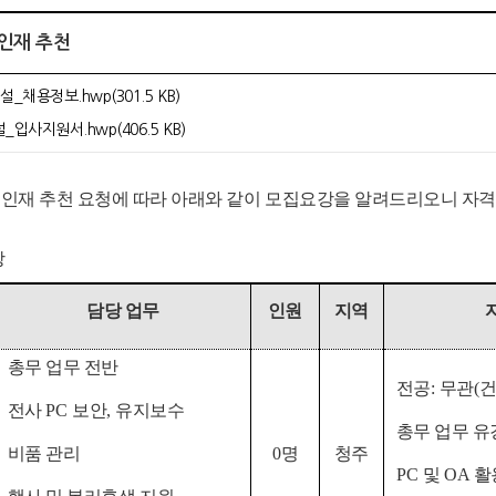
 인재 추천
설_채용정보.hwp(301.5 KB)
_입사지원서.hwp(406.5 KB)
인재 추천 요청에 따라 아래와 같이 모집요강을 알려드리오니 자
강
담당 업무
인원
지역
총무 업무 전반
전공
:
무관
(
건
전사
PC
보안
,
유지보수
총무 업무 유
비품 관리
0
명
청주
PC
및
OA
활