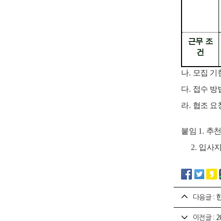
근무 조
건
나
.
모집 기
다
.
접수 방
라
.
협조 요
붙임
1.
추천
2.
입사
다음글 :
한
이전글 :
2