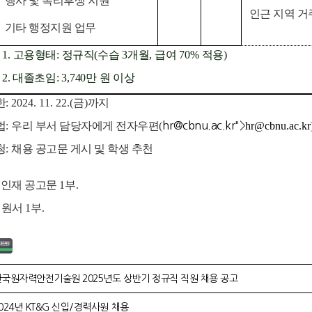
행사 및 복리후생 지원
인근 지역 거
기타 행정지원 업무
1.
고용형태
:
정규직
(
수습
3
개월
,
급여
70%
적용
)
2.
대졸초임
: 3,740
만 원 이상
한
: 2024. 11. 22.(
금
)
까지
법
:
우리 부서 담당자에게 전자우편
(
hr@cbnu.ac.kr
">
hr@cbnu.ac.kr
청
:
채용 공고문 게시 및 학생 추천
인재 공고문
1
부
.
지원서
1
부
.
국원자력안전기술원 2025년도 상반기 정규직 직원 채용 공고
024년 KT&G 신입/경력사원 채용