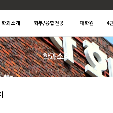
학과소개
학부/융합전공
대학원
4
학과소식
지