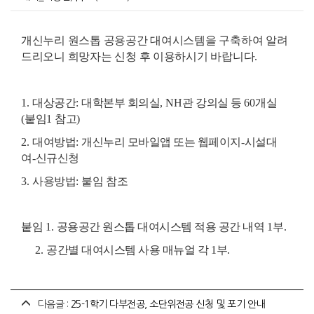
개신누리 원스톱 공용공간 대여시스템을 구축하여 알려
드리오니 희망자는 신청 후 이용하시기 바랍니다.
1.
대상공간
:
대학본부 회의실
, NH
관 강의실 등
60
개실
(
붙임
1
참고
)
2.
대여방법
:
개신누리 모바일앱 또는 웹페이지
-
시설대
여
-
신규신청
3.
사용방법
:
붙임
참조
붙임
1.
공용공간 원스톱 대여시스템 적용 공간 내역
1
부
.
2.
공간별 대여시스템 사용 매뉴얼 각
1
부
.
다음글 :
25-1학기 다부전공, 소단위전공 신청 및 포기 안내