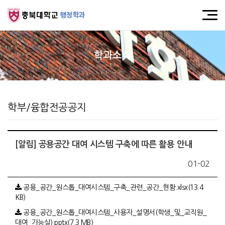
행정학과
학과소식
학부/융합전공공지
[알림] 공용공간 대여 시스템 구축에 따른 활용 안내
01-02
공용_공간_원스톱_대여시스템_구축_관련_공간_현황.xlsx(13.4
KB)
공용_공간_원스톱_대여시스템_사용자_설명서(학생_및_교직원_
대여_가능실).pptx(7.3 MB)