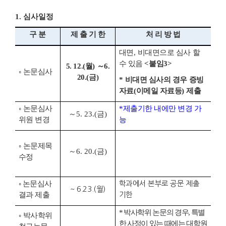
1. 심사일정
구 분
제 출 기 한
처 리 방 법
대면
,
비대면으로 심사 할
수 있음
<
붙임
3>
5. 12.(
월
)
～
6.
◦
논문심사
20.(
금
)
*
비대면 심사의 경우 증빙
자료
(
이메일 자료등
)
제출
◦
논문심사
*
제출기한 내에만 변경 가
～
5. 23.(
금
)
위원 변경
능
◦
논문제목
～
6. 20.(
금
)
수정
◦ 논문심사
학과에서 본부로 공문 제출
~ 6.23.(월)
결과 제출
기한
*
박사학위 논문의 경우
,
특별
◦
박사학위
한 사정이 있는 때에는 대학원