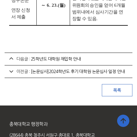
청구논문
～
6. 23.(월
)
위원회의
승인을 얻어
6
개월
연장 신청
범위내에서 심사기간을 연
서 제출
장할 수 있음
.
다음글 :
25학년도 대학원 재입학 안내
이전글 :
[논문심사]2024학년도 후기 대학원 논문심사 일정 안내
충북대학교 행정학과
(28644) 충북 청주시 서원구 충대로 1, 충북대학교