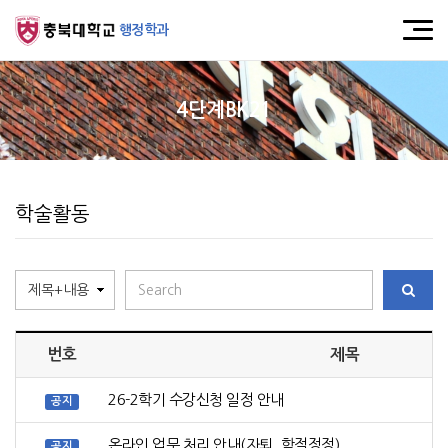
행정학과
4단계BK21
학술활동
번호
제목
26-2학기 수강신청 일정 안내
공지
온라인 업무 처리 안내(자퇴, 학적정정)
공지