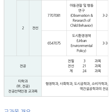
아동관찰 및 행동
연구
7707081
(Observation &
3-2-2
Research of
Child Behavior)
2
전선
도시환경정책
(Urban
6547075
3-3-0
Environmental
Policy)
전필
3
과목
전공
전선
21
과목
6
계
24
과목
7
타학과
행정학과, 사회학과, 도시공학과, 소비자학과, 
(부, 전공)
역건설공학과의 전공과
전공선택인정 교과목
교과목 개요