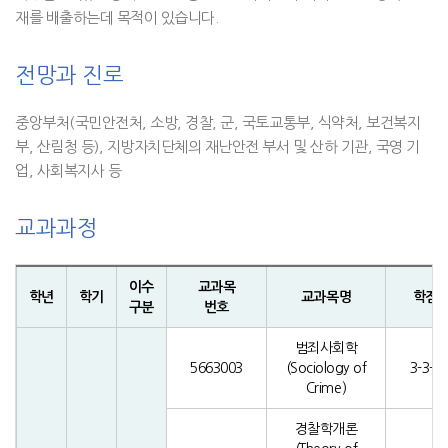
재를 배출하는데 목적이 있습니다.
전망과 진로
중앙부처(국민안전처, 소방, 경찰, 군, 국토교통부, 식약처, 보건복지
부, 산림청 등), 지방자치단체의 재난안전 부서 및 산하 기관, 국영 기
업, 사회복지사 등
교과과정
이수
교과목
학년
학기
교과목명
학점
구분
번호
범죄사회학
5663003
(Sociology of
3-3-0
Crime)
경찰학개론