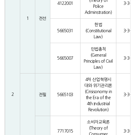
(Theory of
4122001
3-3-0
Police
Adminstration)
1
전선
헌법
5665031
(Constitutional
3-3-0
Law)
민법총칙
(General
5665007
3-3-0
Principles of Civil
Law)
4차 산업혁명시
대와 위기관리론
(Crisisonomy in
2
전필
5665103
3-3-0
the Era of the
4th Industrial
Revolution)
소비자교육론
(Theory of
7717015
3-3-0
Consumer