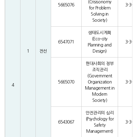
(Crisisonomy
5665076
3-3-0
for Problem
Solving in
Society)
생태도시계획
(Eco-city
6547071
3-3-0
Planning and
1
전선
Design)
현대사회의 정부
조직관리
(Government
5665070
Organization
3-3-0
4
Management in
Modern
Society)
안전관리의 심리
(Psychology for
6543067
3-3-0
Safety
Management)