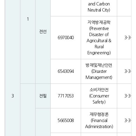
and Carbon
Neutral City)
1
지역방재공학
(Preventive
전선
Disaster of
6970040
3-3-0
Agricultural &
Rural
Engineering)
방재및재난안전
6543094
(Disaster
3-3-0
Management)
소비자안전
3
전필
7717053
(Consumer
3-3-0
Safety)
재무행정론
5665008
(Financial
3-3-0
Administration)