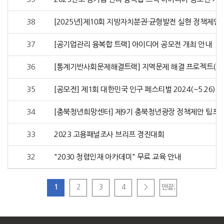
38
[2025년]제10회 지방자치분권·균형발전 실현 정책제안
37
[공기업관리 융복합 트랙] 아이디어 공모전 개최 안내
36
[통계기반사회문제해결트랙] 지역문제 해결 프로젝트(기한 
35
[공모전] 제1회 대한민국 인구 페스티벌 2024(~5.26)
34
[충북청년희망센터] 제9기 충북청년광장 정책제안 팀프
33
2023 고용패널조사 브리프 경진대회
32
"2030 청렴인재 아카데미" 무료 교육 안내
1
2
3
4
>
맨끝;