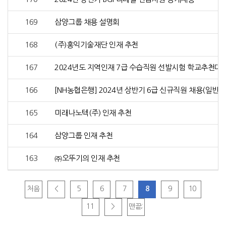
169
삼양그룹 채용 설명회
168
(주)홍익기술재단 인재 추천
167
2024년도 지역인재 7급 수습직원 선발시험 학교추천대
166
[NH농협은행] 2024년 상반기 6급 신규직원 채용(일반·IT)
165
미래나노텍(주) 인재 추천
164
삼양그룹 인재 추천
163
㈜오뚜기의 인재 추천
처음
<
5
6
7
8
9
10
11
>
맨끝;