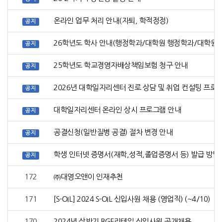
온라인 업무 처리 안내(자퇴, 학적정정)
공지
26학년도 학사 안내(행정학과/대학원 행정학과/대학원
공지
25학년도 학교경영자배상책임보험 청구 안내
공지
2026년 대학일자리센터 진로 상담 및 취업 컨설팅 프로
공지
대학일자리센터 온라인 상시 프로그램 안내
공지
공결신청(일반질병 공결) 절차 변경 안내
공지
학생 인터넷 증명서(재학,성적,졸업증명서 등) 발급 방법
공지
172
㈜대영오앤이 인재추천
171
[S-OIL] 2024 S-OIL 신입사원 채용 (영업직) (~4/10)
170
2024년 상반기 BGF리테일 신입사원 공개채용