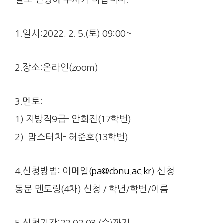
1.일시:2022. 2. 5.(토) 09:00~
2.장소:온라인(zoom)
3.멘토:
1) 지방직9급- 안희진(17학번)
2) 맘스터치- 허준호(13학번)
4.신청방법: 이메일(
pa@cbnu.ac.kr
) 신청
동문 멘토링(4차) 신청 / 학년/학번/이름
5.신청기간:22.02.03.(수)까지