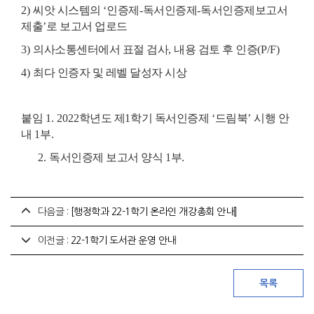
2)
씨앗 시스템의
‘
인증제
-
독서인증제
-
독서인증제보고서
제출
’
로 보고서 업로드
3)
의사소통센터에서 표절 검사
,
내용 검토 후 인증
(P/F)
4)
최다 인증자 및 레벨 달성자 시상
붙임
1. 2022
학년도 제
1
학기 독서인증제
‘
드림북
’
시행 안
내
1
부
.
2.
독서인증제 보고서 양식
1
부
.
다음글 :
[행정학과 22-1학기 온라인 개강총회 안내]
이전글 :
22-1학기 도서관 운영 안내