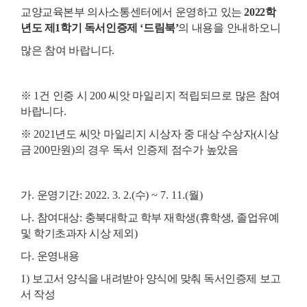
교양교육본부 의사소통센터에서 운영하고 있는
2022
학
년도 제
1
학기 독서인증제
‘
드림북
’
의
내용을 안내하오니
많은 참여 바랍니다.
※ 1건 인증 시 200 씨앗 마일리지 적립되므로 많은 참여
바랍니다.
※ 2021년도 씨앗 마일리지 시상자 중 대상 수상자(시상
금 200만원)의 경우 독서 인증제 점수가 높았음
가
.
운영기간
: 2022. 3. 2.(
수
) ~ 7. 11.(
월
)
나
.
참여대상
:
충북대학교 학부 재학생
(
휴학생
,
졸업유예
및 학기초과자 시상 제외
)
다
.
운영내용
1)
보고서 양식을 내려받아 양식에 맞춰 독서인증제 보고
서 작성