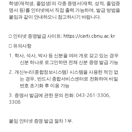
학생
(
재적생
,
졸업생
)
의 각종 증명서
(
재학
,
성적
,
졸업증
명서 등
)
를 인터넷에서 직접 출력 가능하며
,
발급 방법을
붙임과 같이 안내하오니 참고하시기 바랍니다
.
□
인터넷 증명발급 사이트
:
https://certi.cbnu.ac.kr
□
유의사항
1.
학사
,
석사
,
박사 등 신분을 여러 개로 갖고 있는 경우
신분 하나로 로그인하면 전체 신분 증명 발급 가능
2.
개신누리
(
종합정보시스템
)
시스템을 사용한 적인 없
는 경우
,
반드시 종합서비스센터로 전화하여 비밀
번호 초기화 후 이용 가능
3.
증명서 발급에 관한 문의 전화
: 043-261-3306,
3308
붙임 인터넷 증명 발급 절차
1
부
.