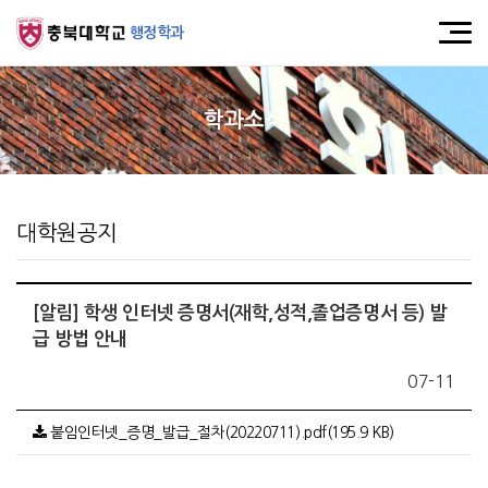
행정학과
학과소식
대학원공지
[알림] 학생 인터넷 증명서(재학,성적,졸업증명서 등) 발
급 방법 안내
07-11
붙임인터넷_증명_발급_절차(20220711).pdf(195.9 KB)