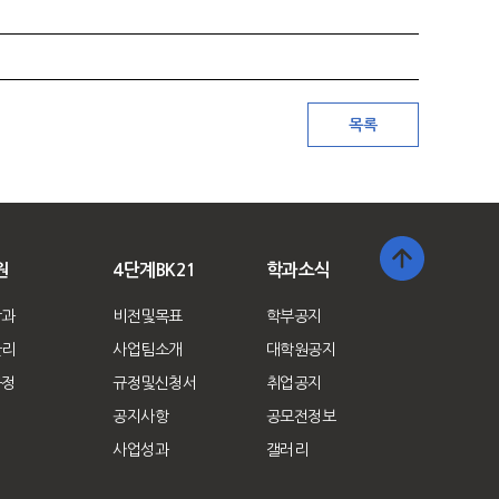
원
4단계BK21
학과소식
학과
비전및목표
학부공지
관리
사업팀소개
대학원공지
규정
규정및신청서
취업공지
공지사항
공모전정보
사업성과
갤러리