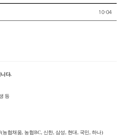
10-04
니다.
생 등
부
(
농협채움
,
농협
BC,
신한
,
삼성
,
현대
,
국민
,
하나
)