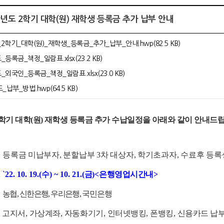
2학년도 2학기 대학(원) 재학생 등록금 추가 납부 안내
2학기_대학(원)_재학생_등록금_추가_납부_안내.hwp(82.5 KB)
등록금_책정_일람표.xlsx(23.2 KB)
_외국인_등록금_책정_일람표.xlsx(23.0 KB)
납부_방법.hwp(64.5 KB)
학기 대학
(
원
)
재학생 등록금 추가 수납일정을 아래와 같이 안내드립
:
등록금 미납부자
,
분할납부
3
차 대상자
,
학기초과자
,
수료후 등록
: `
22. 10. 19.(
수
) ~ 10. 21.(
금
)<
은행영업시간내
>
:
농협
,
신한은행
,
우리은행
,
국민은행
:
고지서
,
가상계좌
,
자동화기기
,
인터넷뱅킹
,
폰뱅킹
,
신용카드 납