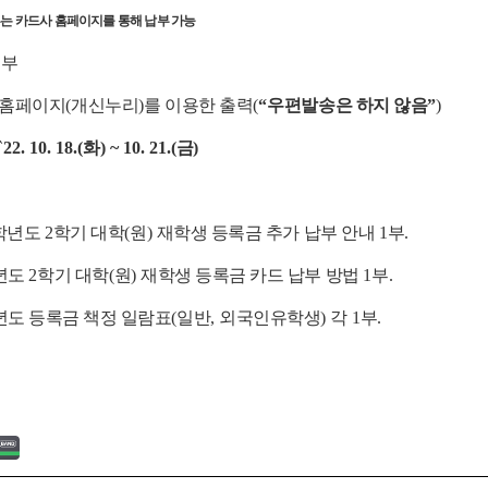
는 카드사 홈페이지를 통해 납부 가능
교부
홈페이지
(
개신누리
)
를 이용한 출력
(
“
우편발송은 하지 않음
”
)
`
22. 10. 18.(
화
) ~ 10. 21.(
금
)
학년도
2
학기 대학
(
원
)
재학생 등록금 추가 납부 안내
1
부
.
년도
2
학기 대학
(
원
)
재학생 등록금 카드 납부 방법
1
부
.
년도 등록금 책정 일람표
(
일반
,
외국인유학생
)
각
1
부
.