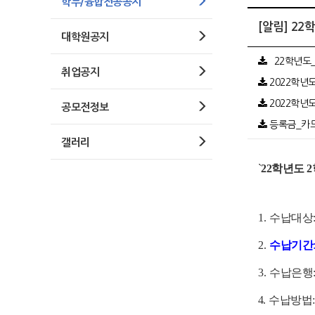
학부/융합전공공지
[알림] 2
대학원공지
`22학년도_
취업공지
2022학년도_
2022학년도
공모전정보
등록금_카드_
갤러리
`
22
학년도
2
1.
수납대상
2.
수납기간
3.
수납은행
4
.
수납방법