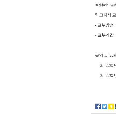
※
신용카드 납부
5.
고지서 
-
교부방법
:
-
교부기간
: 
붙임
1. `22
2. `22
학
3. `22
학