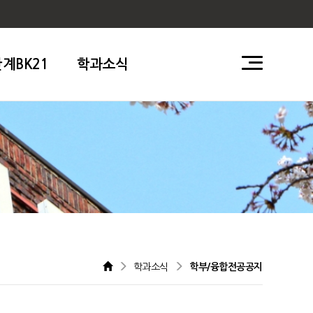
단계BK21
학과소식
학과소식
학부/융합전공공지