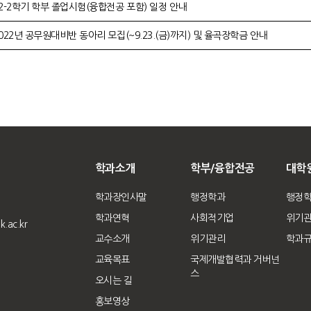
2-2학기 학부 졸업시험(융합전공 포함) 일정 안내
022년 공무원대비반 동아리 모집(~9.23.(금)까지) 및 율곡장학금 안내
학과소개
학부/융합전공
대학
학과장인사말
행정학과
행정
학과연혁
사회적기업
위기
.ac.kr
교수소개
위기관리
학과
교육목표
국제개발협력과 거버넌
스
오시는 길
홍보영상