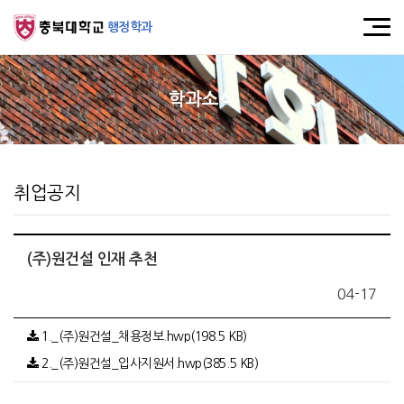
행정학과
학과소식
취업공지
(주)원건설 인재 추천
04-17
1._(주)원건설_채용정보.hwp(198.5 KB)
2._(주)원건설_입사지원서.hwp(385.5 KB)