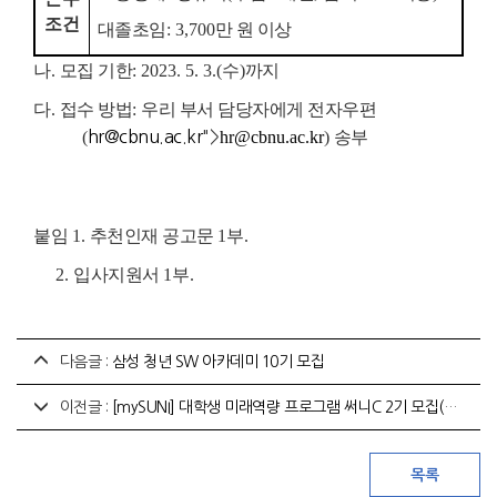
조건
대졸초임
: 3,700
만 원 이상
나
.
모집 기한
: 2023. 5. 3.(
수
)
까지
다
.
접수 방법
:
우리 부서 담당자에게 전자우편
(
hr@cbnu.ac.kr
">
hr@cbnu.ac.kr
)
송부
붙임
1.
추천인재 공고문
1
부
.
2.
입사지원서
1
부
.
다음글 :
삼성 청년 SW 아카데미 10기 모집
이전글 :
[mySUNI] 대학생 미래역량 프로그램 써니C 2기 모집(~5/10)