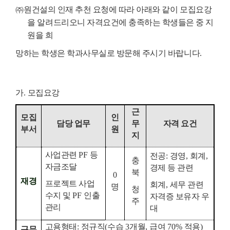
㈜
원건설의 인재 추천 요청에 따라 아래와 같이 모집요강
을 알려드리오니 자격요건에 충족하는 학생들은 중 지
원을 희
망하는 학생은 학과사무실로 방문해 주시기 바랍니다.
가
.
모집요강
근
모집
인
담당 업무
무
자격 요건
부서
원
지
사업관련
PF
등
전공
:
경영
,
회계
,
충
자금조달
경제 등 관련
북
0
재경
프로젝트 사업
회계
,
세무 관련
명
청
수지 및
PF
인출
자격증 보유자 우
주
관리
대
고용형태
:
정규직
(
수습
3
개월
,
급여
70%
적용
)
근무