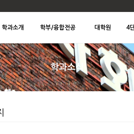
학과소개
학부/융합전공
대학원
4
학과소식
지