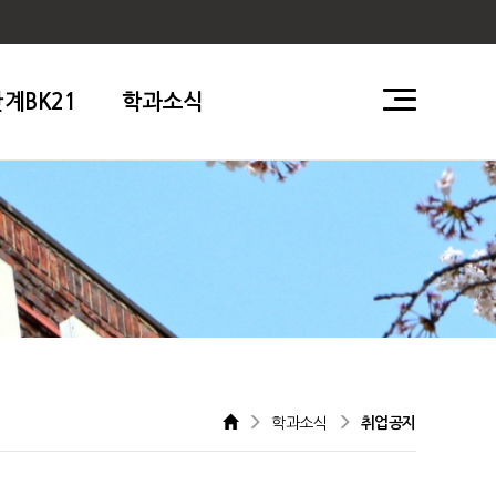
단계BK21
학과소식
학과소식
취업공지