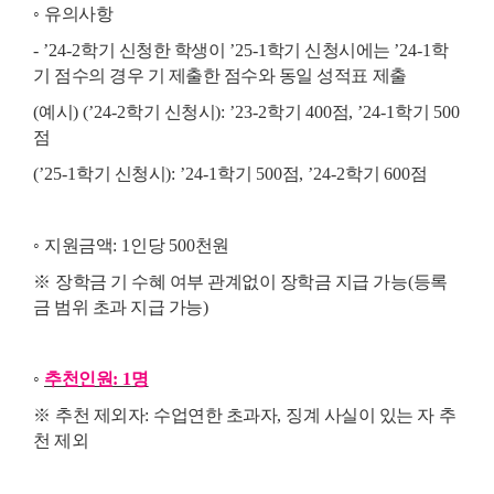
◦
유의사항
- ’24-2
학기 신청한 학생이
’25-1
학기 신청시에는
’24-1
학
기 점수의 경우 기 제출한 점수와 동일 성적표 제출
(
예시
) (’24-2
학기 신청시
): ’23-2
학기
400
점
, ’24-1
학기
500
점
(’25-1
학기 신청시
): ’24-1
학기
500
점
, ’24-2
학기
600
점
◦
지원금액
: 1
인당
500
천원
※
장학금 기 수혜 여부 관계없이 장학금 지급 가능
(
등록
금 범위 초과 지급 가능
)
◦
추천인원
: 1
명
※
추천 제외자
:
수업연한 초과자
,
징계 사실이 있는 자 추
천 제외