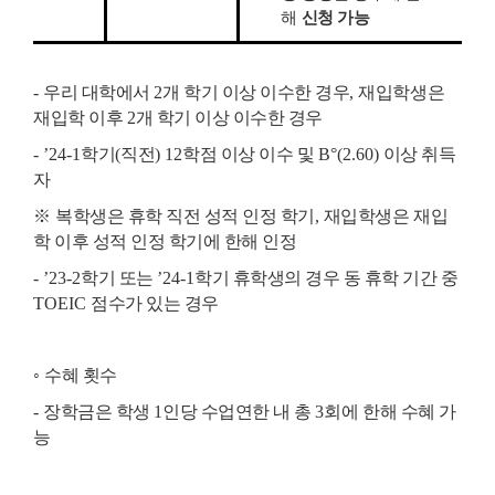
해
신청 가능
-
우리 대학에서
2
개 학기 이상 이수한 경우
,
재입학생은
재입학 이후
2
개 학기 이상 이수한 경우
- ’24-1
학기
(
직전
) 12
학점 이상 이수 및
B°(2.60)
이상 취득
자
※
복학생은 휴학 직전 성적 인정 학기
,
재입학생은 재입
학 이후 성적 인정 학기에 한해 인정
- ’23-2
학기 또는
’24-1
학기 휴학생의 경우 동 휴학 기간 중
TOEIC
점수가 있는 경우
◦
수혜 횟수
-
장학금은 학생
1
인당 수업연한 내 총
3
회에 한해 수혜 가
능