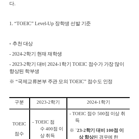
다
.
1. “TOEIC” Level-Up
장학생 선발 기준
◦
추천 대상
- 2024-2
학기 현재 재학생
- 2023-2
학기 대비
2024-1
학기
TOEIC
점수가 가장 많이
향상된 학부생
※
“
국제교류본부 주관 모의
TOEIC”
점수도 인정
구분
2023-2
학기
2024-1
학기
- TOEIC
점수
500
점 이상
취
득
- TOEIC
점
TOEIC
수
400
점 이
※
`23-2
학기 대비
100
점 이
점수
상
취득
상 향상
된 경우에 한