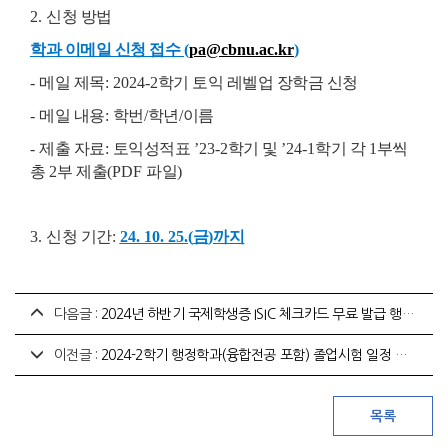
2.
신청 방법
학과 이메일 신청 접수
(
pa@cbnu.ac.kr
)
-
메일 제목
: 2024-2
학기 토익 레벨업 장학금 신청
-
메일 내용
:
학번
/
학년
/
이름
-
제출 자료
:
토익성적표
’23-2
학기 및
’24-1
학기 각
1
부씩
총
2
부 제출
(PDF
파일
)
3.
신청 기간
:
24. 10. 25.(
금
)
까지
다음글 :
2024년 하반기 국제학생증 ISIC 체크카드 무료 발급 행사 안내
이전글 :
2024-2학기 행정학과(융합전공 포함) 졸업시험 일정 안내