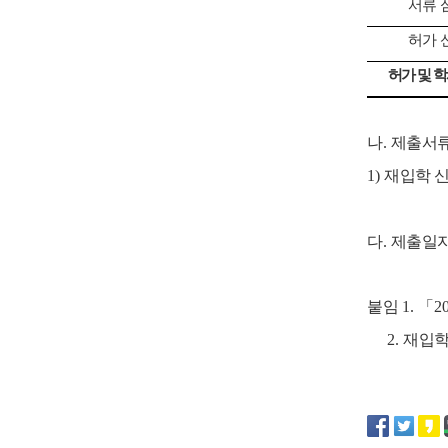
서류 
허가 
허가 및 
나
.
제출서
1)
재입학 신
다
.
제출일
붙임
1.
「
2
2.
재입학