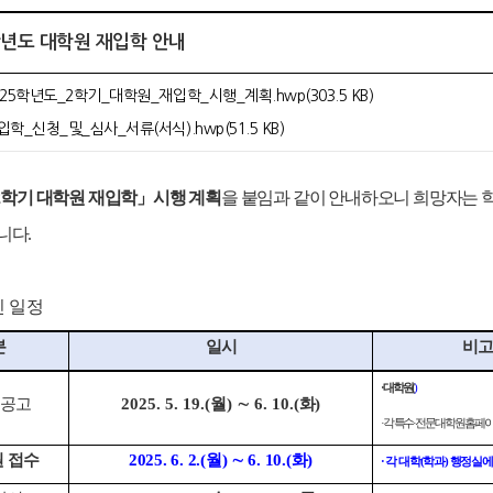
5학년도 대학원 재입학 안내
025학년도_2학기_대학원_재입학_시행_계획.hwp(303.5 KB)
입학_신청_및_심사_서류(서식).hwp(51.5 KB)
2
학기 대학원 재입학
」
시행 계획
을 붙임과 같이 안내하오니 희망자는 
니다.
 일정
분
일 시
비 고
·
대학원
(
)
 공고
2025. 5. 19.(
월
)
∼
6. 10.(
화
)
·
각 특수
·
전문 대학원 홈페
 접수
2025. 6. 2.(
월
)
∼
6. 10.(
화
)
·
각 대학
(
학과
)
행정실에