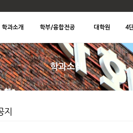
학과소개
학부/융합전공
대학원
4
학과소식
공지