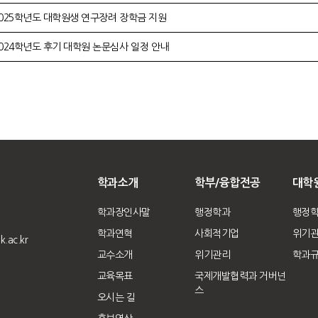
025학년도 대학원생 연구장려 장학금 지원
024학년도 후기 대학원 논문심사 일정 안내
학과소개
학부/융합전공
대학
학과장인사말
행정학과
행정
학과연혁
사회적기업
위기
.ac.kr
교수소개
위기관리
학과
교육목표
국제개발협력과 거버넌
스
오시는 길