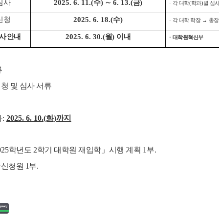
심사
2025. 6. 11.(
수
)
∼
6. 13.(
금
)
·
각 대학
(
학과
)
별 심
신청
2025. 6. 18.(
수
)
·
각 대학 학장
→
총
학사 안내
2025. 6. 30.(
월
)
이내
·
대학원혁신부
류
청 및 심사 서류
자
:
2025. 6. 10.(화
)
까지
025
학년도
2
학기 대학원 재입학
」
시행 계획
1
부
.
신청원 1부.