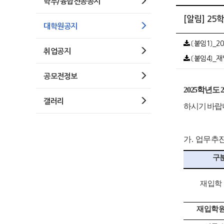
학부/융합전공공지
[알림] 2
대학원공지
〔붙임1〕_2
취업공지
〔붙임4〕_재
공모전정보
2025
학년도
갤러리
하시기 바랍
가
.
업무추진
구 
재입학
재입학원