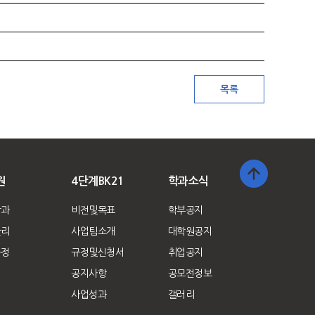
원
4단계BK21
학과소식
학과
비전및목표
학부공지
관리
사업팀소개
대학원공지
규정
규정및신청서
취업공지
공지사항
공모전정보
사업성과
갤러리