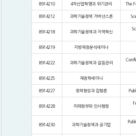
8914210
4차산업혁명과 위기관리
The F
8914212
과학기술정책 거버넌스론
Sc
Sc
8914218
과학기술정책과 지역혁신
8914219
지방재정분석세미나
Confl
8914222
과학기술정책과 갈등관리
8914225
재정학세미나
8914227
정책형성과 집행론
Pub
F
8914228
미래정부와 인사행정
Publ
8914230
과학기술정책과 공기업