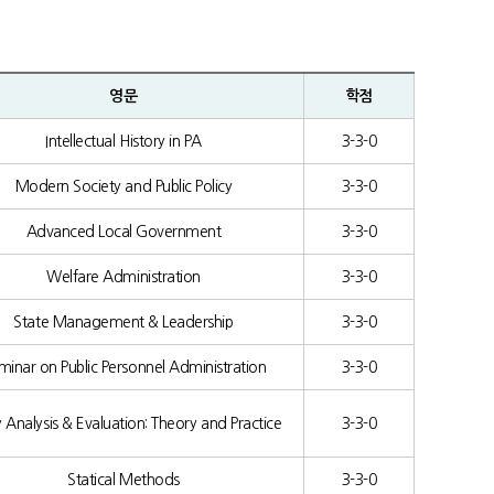
영문
학점
Intellectual History in PA
3-3-0
Modern Society and Public Policy
3-3-0
Advanced Local Government
3-3-0
Welfare Administration
3-3-0
State Management & Leadership
3-3-0
minar on Public Personnel Administration
3-3-0
y Analysis & Evaluation: Theory and Practice
3-3-0
Statical Methods
3-3-0