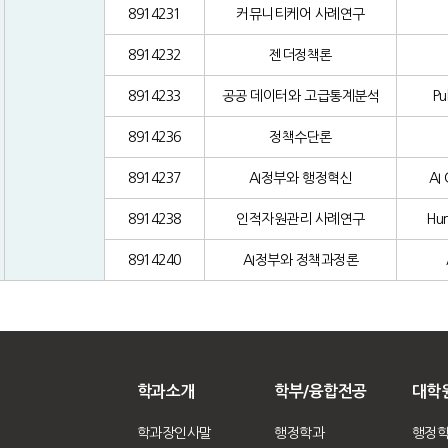
8914231
커뮤니티케어 사례연구
8914232
젠더정책론
8914233
공공 데이터와 고급통계분석
Pu
8914236
정책수단론
8914237
AI정부와 행정혁신
AI
8914238
인적자원관리 사례연구
Hu
8914240
AI정부와 정책과정론
학과소개
학부/융합전공
대학
학과장인사말
행정학과
행정