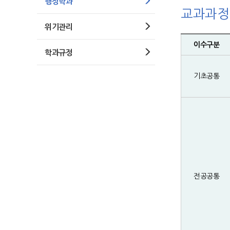
행정학과
교과과정
위기관리
이수구분
학과규정
기초공통
전공공통