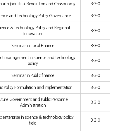
ourth Industrial Revolution and Crisisonomy
3-3-0
ience and Technology Policy Governance
3-3-0
ience & Technology Policy and Regional
3-3-0
Innovation
Seminar in Local Finance
3-3-0
ict management in science and technology
3-3-0
policy
Seminar in Public finance
3-3-0
lic Policy Formulation and Implementation
3-3-0
uture Government and Public Personnel
3-3-0
Administration
ic enterprise in science & technology policy
3-3-0
field