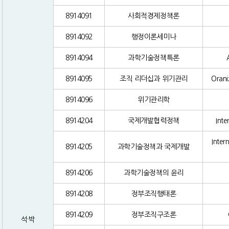
8914091
사회적경제정책론
8914092
행정이론세미나
8914094
과학기술정책특론
8914095
조직 리더십과 위기관리
Orani
8914096
위기관리학
8914204
국제개발협력정책
Inte
Inter
8914205
과학기술정책과 국제개발
8914206
과학기술정책의 윤리
8914208
정부조직행태론
8914209
정부조직구조론
석·박