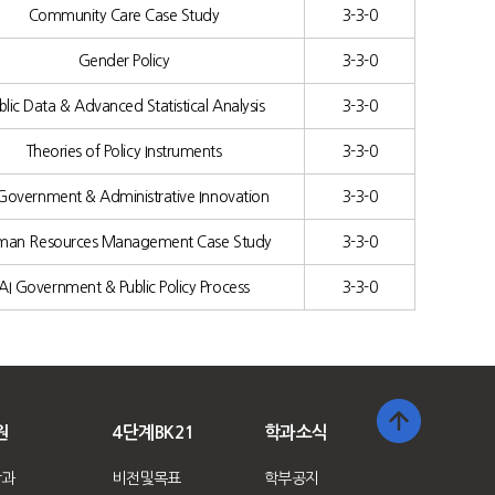
Community Care Case Study
3-3-0
Gender Policy
3-3-0
blic Data & Advanced Statistical Analysis
3-3-0
Theories of Policy Instruments
3-3-0
 Government & Administrative Innovation
3-3-0
man Resources Management Case Study
3-3-0
AI Government & Public Policy Process
3-3-0
원
4단계BK21
학과소식
학과
비전및목표
학부공지