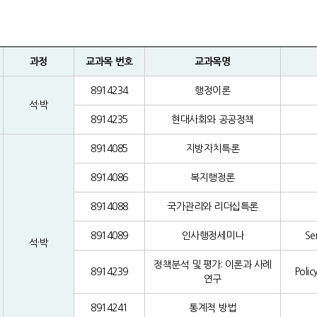
과정
교과목 번호
교과목명
8914234
행정이론
석·박
8914235
현대사회와 공공정책
8914085
지방자치특론
8914086
복지행정론
8914088
국가관리와 리더십특론
8914089
인사행정세미나
Se
석·박
정책분석 및 평가: 이론과 사례
8914239
Polic
연구
8914241
통계적 방법