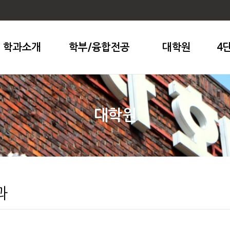
학과소개
학부/융합전공
대학원
4
대학원
과