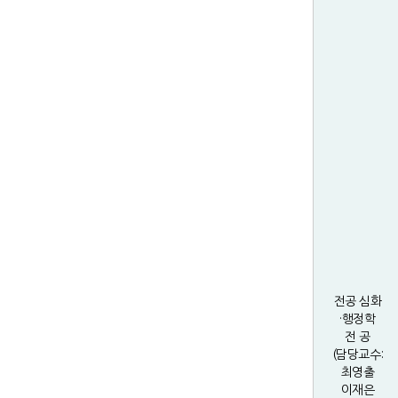
전공 심화
·행정학
전 공
(담당교수:
최영출
이재은