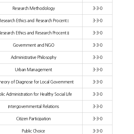
Research Methodology
3-3-0
Research Ethics and Research Procent I
3-3-0
esearch Ethics and Research Procent II
3-3-0
Government and NGO
3-3-0
Administrative Philosophy
3-3-0
Urban Management
3-3-0
heory of Diagnose for Local Government
3-3-0
blic Administration for Healthy Social Life
3-3-0
Intergovernmental Relations
3-3-0
Citizen Participation
3-3-0
Public Choice
3-3-0