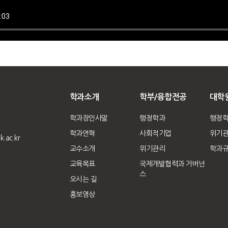
학과소개
학부/융합전공
대학
학과장인사말
행정학과
행정
학과연혁
사회적기업
위기
.ac.kr
교수소개
위기관리
학과
교육목표
국제개발협력과 거버넌
스
오시는 길
홍보영상