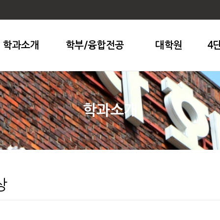
학과소개
학부/융합전공
대학원
4
학과소개
상