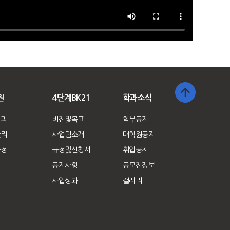
원
4단계BK21
학과소식
학과
비전및목표
학부공지
관리
사업팀소개
대학원공지
규정
규정및신청서
취업공지
공지사항
공모전정보
사업성과
갤러리