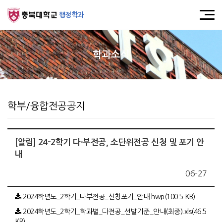
행정학과
학과소식
학부/융합전공공지
[알림] 24-2학기 다·부전공, 소단위전공 신청 및 포기 안
내
06-27
2024학년도_2학기_다부전공_신청포기_안내.hwp(100.5 KB)
2024학년도_2학기_학과별_다전공_선발기준_안내(최종).xls(46.5
KB)