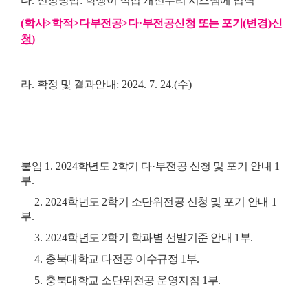
다
.
신청방법
:
학생이 직접 개신누리 시스템에 입력
(
학사
>
학적
>
다부전공
>
다
·
부전공신청 또는 포기
(
변경
)
신
청
)
라
.
확정 및 결과안내
: 2024. 7. 24.(
수
)
붙임
1. 2024
학년도
2
학기 다
·
부전공 신청 및 포기 안내
1
부
.
2. 2024
학년도
2
학기 소단위전공 신청 및 포기 안내
1
부
.
3. 2024
학년도
2
학기 학과별 선발기준 안내
1
부
.
4.
충북대학교 다전공 이수규정
1
부
.
5.
충북대학교 소단위전공 운영지침
1
부
.