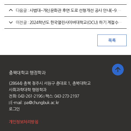
다음글 :
사범대~개신문화관 후면 도로 선형개선 공사 안내(~9.9.까지)
이전글 :
2024학년도 한국열린사이버대학교(OCU) 하기 계절수업 학사일정 일부 변경 안내
충북대학교 행정학과
(28644) 충북 청주시 서원구 충대로 1, 충북대학교
사회과학대학 행정학과
전화: 043-261-2196
I 팩스: 043-273-2197
I E-mail :
pa@chungbuk.ac.kr
로그인
개인정보처리방침