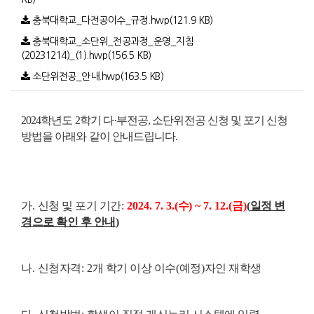
충북대학교_다전공이수_규정.hwp(121.9 KB)
충북대학교_소단위_전공과정_운영_지침
(20231214)_(1).hwp(156.5 KB)
소단위전공_안내.hwp(163.5 KB)
2024
학년도
2
학기 다
·
부전공
,
소단위전공 신청 및 포기 신청
방법을 아래와 같이 안내드립니다.
가
.
신청 및 포기 기간
:
2024. 7. 3.(
수
) ~ 7. 12.(
금
)
(
일정 변
경으로 확인 후 안내
)
나
.
신청자격
: 2
개 학기 이상 이수
(
예정
)
자인 재학생