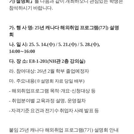
기
)
설명회
』
를 다음과 같이 개최하오니 관심있는 학생은
참석하시기 바랍니다.
가
.
행 사 명
: 25
년 캐나다 해외취업 프로그램
(7
기
)
설명
회
나
.
일 시
: 25. 5. 14.(
수
) / 5. 21.(
수
) / 5. 28.(
수
),
14:00
∼
16:00
다
.
장 소
: E8-1-201(NH
관
2
층 강의실
)
라
.
참여대상
: 26
년
2
월 학부 졸업예정자
마
.
주요내용
(
)
※
설명회 자료 당일 배부
-
해외취업프로그램 목적
·
개요
·
신청대상 등
-
취업분야별 교육과정 설명
,
운영절차
-
자격기준 요건과 전
기수 취업자 사례 발표 등
붙임
25
년 캐나다 해외취업 프로그램
(7
기
)
설명회 안내