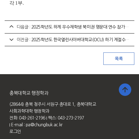
각
1
부
.
다음글 :
2025학년도 하계 우수재학생 북미권 명문대 연수 참가자 선발 안내
이전글 :
2025학년도 한국열린사이버대학교(OCU) 하기 계절수업 안내
충북대학교 행정학과
(28644) 충북 청주시 서원구 충대로 1, 충북대학교
사회과학대학 행정학과
전화: 043-261-2196
I 팩스: 043-273-2197
I E-mail :
pa@chungbuk.ac.kr
로그인