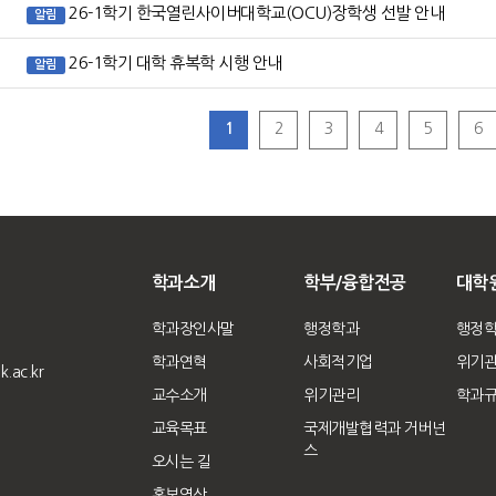
26-1학기 한국열린사이버대학교(OCU)장학생 선발 안내
알림
26-1학기 대학 휴복학 시행 안내
알림
1
2
3
4
5
6
학과소개
학부/융합전공
대학
학과장인사말
행정학과
행정
학과연혁
사회적기업
위기
.ac.kr
교수소개
위기관리
학과
교육목표
국제개발협력과 거버넌
스
오시는 길
홍보영상