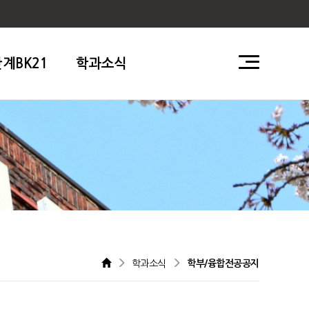
단계BK21
학과소식
학과소식
학부/융합전공공지