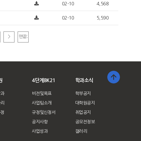
02-10
4,568
02-10
5,590
>
맨끝;
원
4단계BK21
학과소식
학과
비전및목표
학부공지
관리
사업팀소개
대학원공지
규정
규정및신청서
취업공지
공지사항
공모전정보
사업성과
갤러리